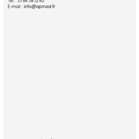
Tél. : 01.64.38.12.40
E-mail :
info@apmad.fr